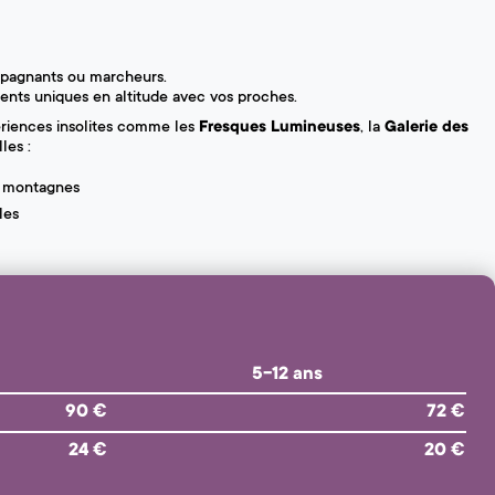
mpagnants ou marcheurs.
nts uniques en altitude avec vos proches.
ériences insolites comme les
Fresques Lumineuses
, la
Galerie des
les :
s montagnes
les
5-12 ans
90 €
72 €
24 €
20 €