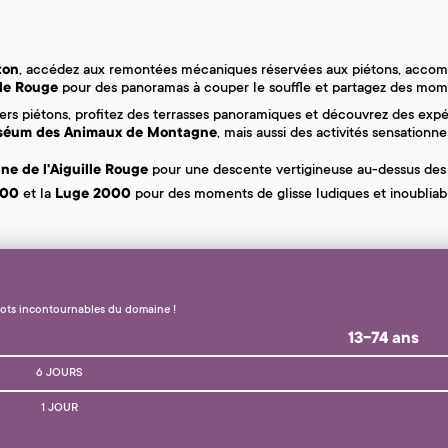
ton
, accédez aux remontées mécaniques réservées aux piétons, acco
lle Rouge
pour des panoramas à couper le souffle et partagez des mome
iers piétons, profitez des terrasses panoramiques et découvrez des exp
éum des Animaux de Montagne
, mais aussi des activités sensationnel
nne de l'Aiguille Rouge
pour une descente vertigineuse au-dessus de
800
et la
Luge 2000
pour des moments de glisse ludiques et inoubliab
pots incontournables du domaine !
13-74 ans
6 JOURS
1 JOUR