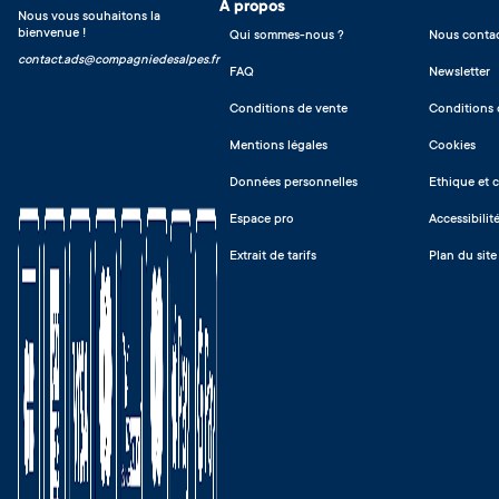
A propos
Nous vous souhaitons la
bienvenue !
Qui sommes-nous ?
Nous contac
contact.ads@compagniedesalpes.fr
FAQ
Newsletter
Conditions de vente
Conditions d
Mentions légales
Cookies
Données personnelles
Ethique et 
Espace pro
Accessibilit
Extrait de tarifs
Plan du site