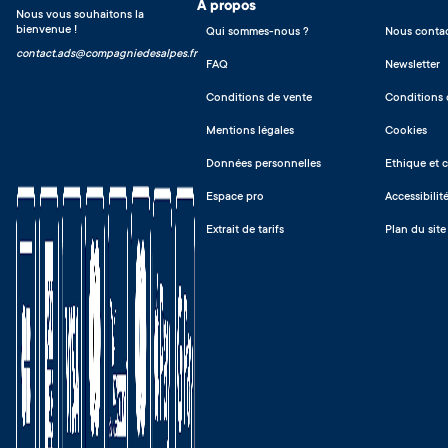
A propos
Nous vous souhaitons la
bienvenue !
Qui sommes-nous ?
Nous contac
contact.ads@compagniedesalpes.fr
FAQ
Newsletter
Conditions de vente
Conditions d
Mentions légales
Cookies
Données personnelles
Ethique et 
Espace pro
Accessibilit
Extrait de tarifs
Plan du site